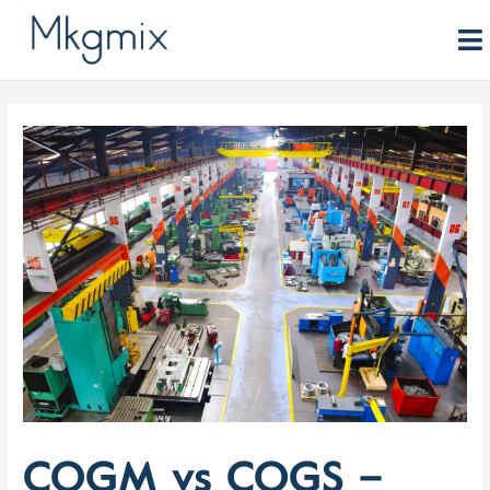
Aller
au
contenu
COGM vs COGS –