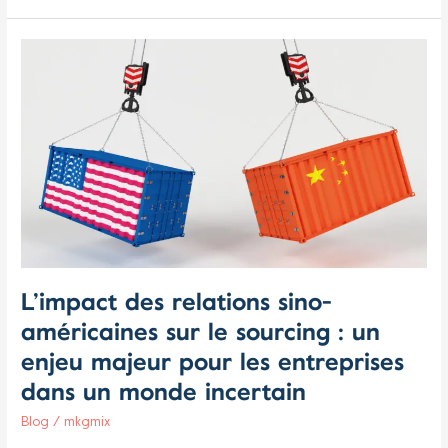
L’impact
des
relations
sino-
américaines
sur
le
sourcing
:
un
enjeu
L’impact des relations sino-
majeur
américaines sur le sourcing : un
pour
les
enjeu majeur pour les entreprises
entreprises
dans un monde incertain
dans
un
Blog
/
mkgmix
monde