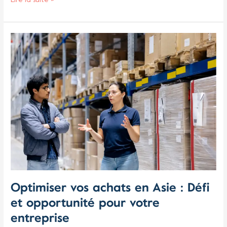
Lire la suite »
Optimiser
vos
achats
en
Asie
:
Défi
et
opportunité
pour
votre
entreprise
Optimiser vos achats en Asie : Défi
et opportunité pour votre
entreprise