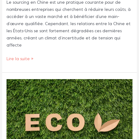
Le sourcing en Chine est une pratique courante pour de
incertain
nombreuses entreprises qui cherchent à réduire leurs coûts, à
accéder à un vaste marché et à bénéficier d’une main-
d’œuvre qualifiée. Cependant, les relations entre la Chine et
les États-Unis se sont fortement dégradées ces dernières
années, créant un climat d’incertitude et de tension qui
affecte
Lire la suite »
Les
nouveaux
matériaux
éco-
responsables
en
Chine
: