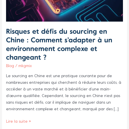
s’adapter
à
un
environnement
Risques et défis du sourcing en
complexe
Chine : Comment s’adapter à un
et
changeant
environnement complexe et
?
changeant ?
Blog
/
mkgmix
Le sourcing en Chine est une pratique courante pour de
nombreuses entreprises qui cherchent à réduire leurs coûts, à
accéder à un vaste marché et à bénéficier d’une main-
d’œuvre qualifiée. Cependant, le sourcing en Chine n’est pas
sans risques et défis, car il implique de naviguer dans un
environnement complexe et changeant, marqué par des […]
Lire la suite »