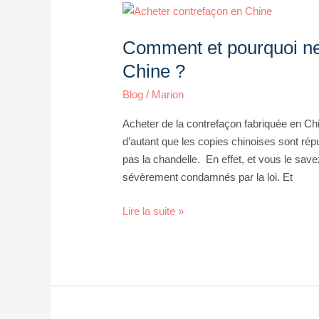
Comment
et
Comment et pourquoi ne
pourquoi
ne
Chine ?
pas
Blog
/
Marion
acheter
de
Acheter de la contrefaçon fabriquée en Ch
contrefaçon
d’autant que les copies chinoises sont répu
en
pas la chandelle. En effet, et vous le savez
Chine
sévèrement condamnés par la loi. Et
?
Lire la suite »