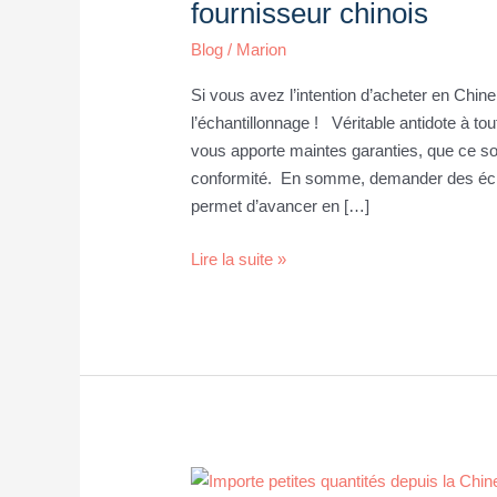
de
fournisseur chinois
Chine
Blog
/
Marion
et
trouver
Si vous avez l’intention d’acheter en Chine
son
l’échantillonnage ! Véritable antidote à tou
fournisseur
vous apporte maintes garanties, que ce soi
chinois
conformité. En somme, demander des échan
permet d’avancer en […]
Lire la suite »
Comment