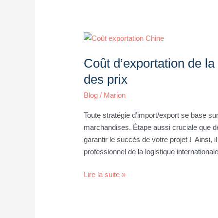
Coût
d’exportation
Coût d’exportation de la
de
la
des prix
Chine
Blog
/
Marion
:
analyse
Toute stratégie d’import/export se base s
et
marchandises. Étape aussi cruciale que dél
réduction
garantir le succès de votre projet ! Ainsi,
des
professionnel de la logistique internationale
prix
Lire la suite »