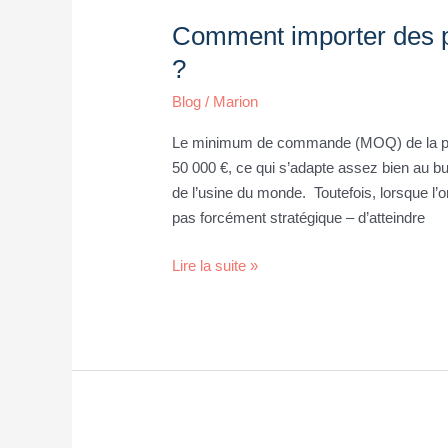
importer
Comment importer des pe
des
petites
?
quantités
Blog
/
Marion
depuis
la
Le minimum de commande (MOQ) de la plupa
Chine
50 000 €, ce qui s’adapte assez bien au bu
?
de l’usine du monde. Toutefois, lorsque l’o
pas forcément stratégique – d’atteindre
Lire la suite »