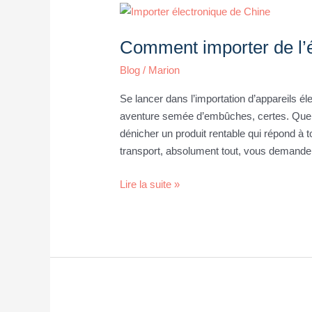
Comment
importer
Comment importer de l’é
de
l’électronique
Blog
/
Marion
depuis
la
Se lancer dans l’importation d’appareils é
Chine
aventure semée d’embûches, certes. Que ce
?
dénicher un produit rentable qui répond à 
transport, absolument tout, vous demander
Lire la suite »