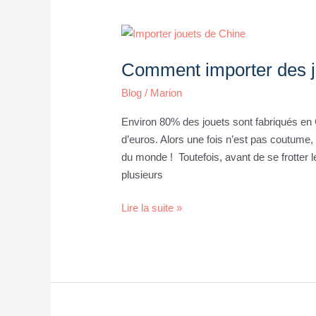
Comment
importer
Comment importer des j
des
jouets
Blog
/
Marion
depuis
la
Environ 80% des jouets sont fabriqués en C
Chine
d’euros. Alors une fois n’est pas coutume, 
?
du monde ! Toutefois, avant de se frotter 
plusieurs
Lire la suite »