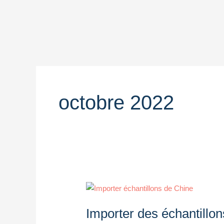
Aller
au
contenu
octobre 2022
Importer
des
Importer des échantillon
échantillons