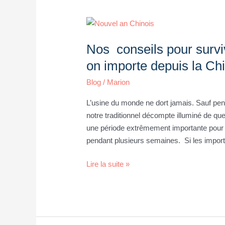
Nos
conseils
Nos conseils pour survi
pour
survivre
on importe depuis la Ch
au
Blog
/
Marion
Nouvel
An
L’usine du monde ne dort jamais. Sauf pen
chinois
notre traditionnel décompte illuminé de que
quand
une période extrêmement importante pour le
on
pendant plusieurs semaines. Si les import
importe
depuis
Lire la suite »
la
Chine