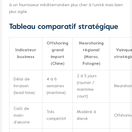
à un fournisseur méditerranéen plus cher à l’unité mais bien
plus agile.
Tableau comparatif stratégique
Offshoring
Nearshoring
Indicateur
grand
régional
Vainqu
business
import
(Maroc,
stratég
(Chine)
Pologne)
2 à 5 jours
Délai de
4 à 6
(routier /
livraison
semaines
Nearshor
maritime
(lead-time)
(maritime)
court)
Coût de
Très
Modéré à
main-
Offshorin
compétitif
élevé
d’œuvre