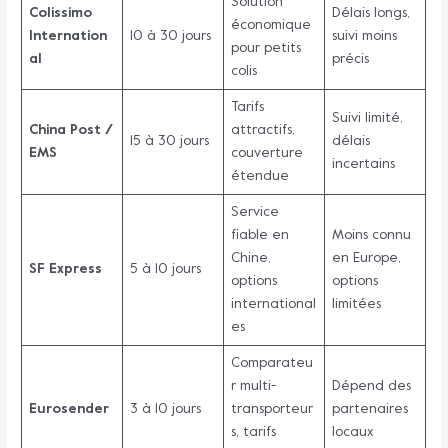
Solution
Colissimo
Délais longs,
économique
Internation
10 à 30 jours
suivi moins
pour petits
al
précis
colis
Tarifs
Suivi limité,
China Post /
attractifs,
15 à 30 jours
délais
EMS
couverture
incertains
étendue
Service
fiable en
Moins connu
Chine,
en Europe,
SF Express
5 à 10 jours
options
options
international
limitées
es
Comparateu
r multi-
Dépend des
Eurosender
3 à 10 jours
transporteur
partenaires
s, tarifs
locaux