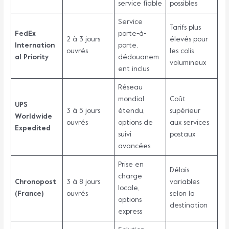
service fiable
possibles
Service
Tarifs plus
FedEx
porte-à-
2 à 3 jours
élevés pour
Internation
porte,
ouvrés
les colis
al Priority
dédouanem
volumineux
ent inclus
Réseau
mondial
Coût
UPS
3 à 5 jours
étendu,
supérieur
Worldwide
ouvrés
options de
aux services
Expedited
suivi
postaux
avancées
Prise en
Délais
charge
Chronopost
3 à 8 jours
variables
locale,
(France)
ouvrés
selon la
options
destination
express